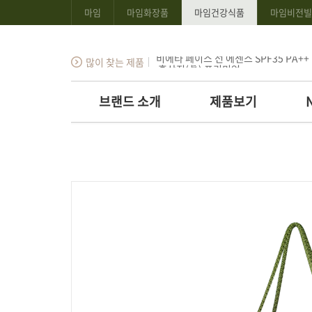
마임
마임화장품
마임건강식품
마임비전빌
알부민 플러스
비에타 페이스 선 에센스 SPF35 PA++
많이 찾는 제품
홍삼진(眞) 프리미엄
알부민 플러스
브랜드 소개
제품보기
전체제품
기능별
키워드별
성분별
성별/연령