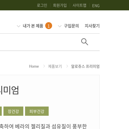
로그인
회원가입
사이트맵
ENG
내가 본 제품
1
구입문의
지사찾기
제품보기
알로쥬스 프리미엄
Home
리미엄
장건강
피부건강
고농축하여 베라의 젤리질과 섬유질이 풍부한