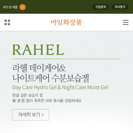
구입문의
지사찾기
내가 본 제품
0
마임 패밀리
메뉴 열기
사이트 메뉴
열기