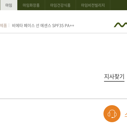
마임
마임화장품
마임건강식품
마임비전빌리지
알부민 플러스
비에타 페이스 선 에센스 SPF35 PA++
 제품
홍삼진(眞) 프리미엄
알부민 플러스
지사찾기