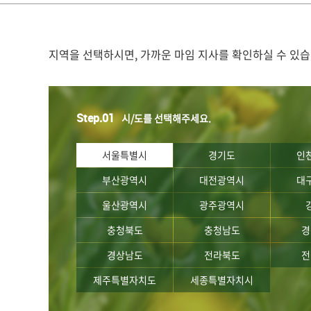
지역을 선택하시면, 가까운 마임 지사를 확인하실 수 있습
Step.01
시/도를 선택해주세요.
서울특별시
경기도
인
부산광역시
대전광역시
대
울산광역시
광주광역시
충청북도
충청남도
경
경상남도
전라북도
전
제주특별자치도
세종특별자치시